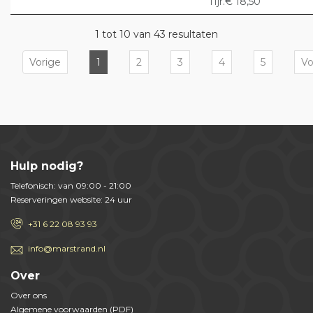
11jr.€ 18,50
1 tot 10 van 43 resultaten
Vorige
1
2
3
4
5
Vo
Hulp nodig?
Telefonisch: van 09:00 - 21:00
Reserveringen website: 24 uur
+31 6 22 08 93 93
info@marstrand.nl
Over
Over ons
Algemene voorwaarden (PDF)