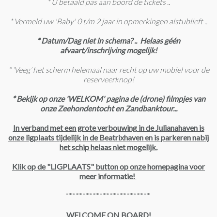
* U betaald pas aan boord de tickets ..
* Vermeld uw 'Baby' 0 t/m 2 jaar in opmerkingen alstublieft ..
* Datum/Dag niet in schema? .. Helaas géén
afvaart/inschrijving mogelijk!
* ‘Veeg’ het scherm helemaal naar recht op uw mobiel voor de
reserveerknop!
* Bekijk op onze 'WELKOM' pagina de (drone) filmpjes van
onze Zeehondentocht en Zandbanktour...
In verband met een grote verbouwing in de Julianahaven is
onze ligplaats tijdelijk in de Beatrixhaven en is parkeren nabij
het schip helaas niet mogelijk.
Klik op de "LIGPLAATS" button op onze homepagina voor
meer informatie!
*************************
WELCOME ON BOARD!