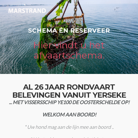
SCHEMA ÉN RESERVEER
Hier vindt u het
afvaartschema.
AL 26 JAAR RONDVAART
BELEVINGEN VANUIT YERSEKE
... MET VISSERSSCHIP YE100 DE OOSTERSCHELDE OP!
WELKOM AAN BOORD!
* Uw hond mag aan de lijn mee aan boord ..