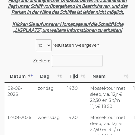
liegt unser Schiff vorübergehend im Beatrixhaven, und das
Parken in der Nähe des Schiffes ist leider nicht möglich.
Klicken Sie auf unserer Homepage auf die Schaltfläche
„LIGPLAATS“, um weitere Informationen zu erhalten!
resultaten weergeven
Zoeken:
Datum
Dag
Tijd
Naam
09-08-
zondag
14:30
Mossel-tour met
2026
sleep, v.a. 12jr €
22,50 en 3 t/m
11jr.€ 18,50
12-08-2026
woensdag
14:30
Mossel-tour met
sleep, v.a. 12jr €
22,50 en 3 t/m