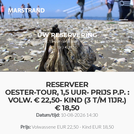
UW RESERVERING
Reserveer: Oester-tour, 1,5 uur- prijs p.p. : volw. € 22,50- kind (3 t/m
11jr.) € 18,50
RESERVEER
OESTER-TOUR, 1,5 UUR- PRIJS P.P. :
VOLW. € 22,50- KIND (3 T/M 11JR.)
€ 18,50
Datum/tijd:
10-08-2026 14:30
Prijs:
Volwassene EUR 22,50 - Kind EUR 18,50