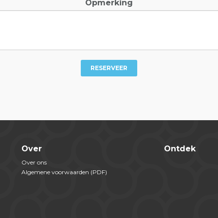
Opmerking
RESERVEER
Over
Ontdek
Over ons
Algemene voorwaarden (PDF)