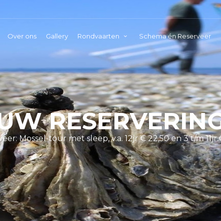
Over ons
Gallery
Rondvaarten
Schema én Reserveer
UW RESERVERIN
eer: Mossel-tour met sleep, v.a. 12jr € 22,50 en 3 t/m 11jr.