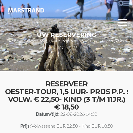
UW RESERVERING
Reserveer: Oester-tour, 1,5 uur- prijs p.p. : volw. € 22,50- kind (3 t/m
11jr.) € 18,50
RESERVEER
OESTER-TOUR, 1,5 UUR- PRIJS P.P. :
VOLW. € 22,50- KIND (3 T/M 11JR.)
€ 18,50
Datum/tijd:
22-08-2026 14:30
Prijs:
Volwassene EUR 22,50 - Kind EUR 18,50