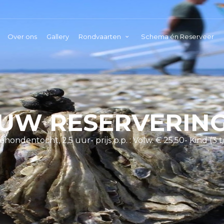
Over ons
Gallery
Rondvaarten
Schema én Reserveer
UW RESERVERIN
hondentocht, 2,5 uur- prijs p.p. : Volw. € 25,50- Kind (3 t/m