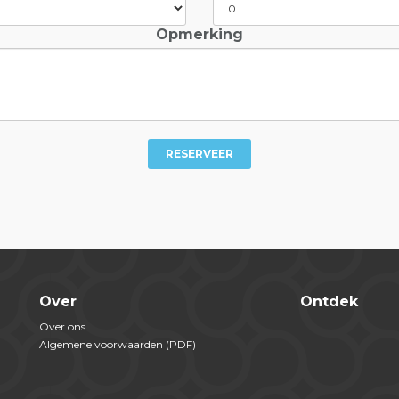
Opmerking
RESERVEER
Over
Ontdek
Over ons
Algemene voorwaarden (PDF)