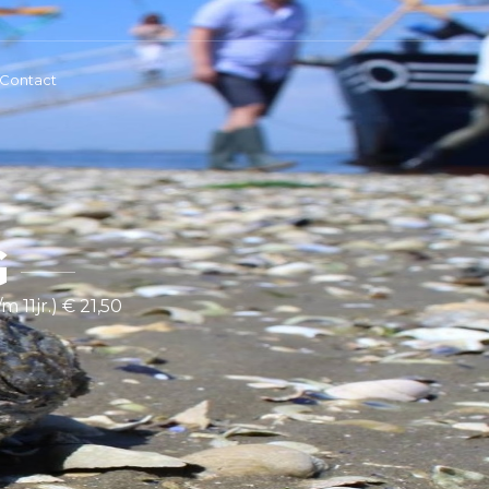
Contact
G
 11jr.) € 21,50